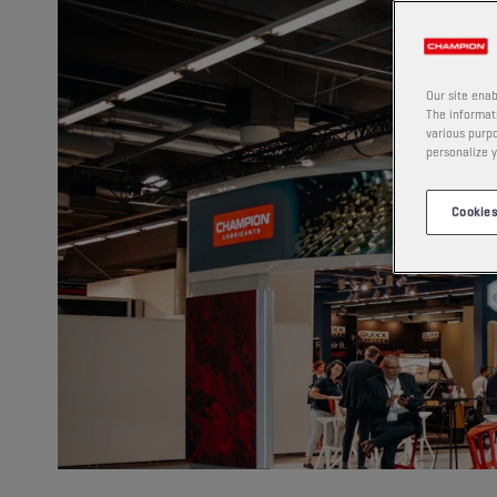
Our site enab
The informati
various purpo
personalize y
Cookies