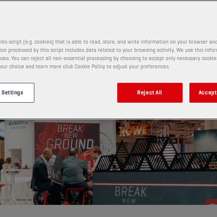
les script (e.g. cookies) that is able to read, store, and write information on your browser and
on processed by this script includes data related to your browsing activity. We use this info
ses. You can reject all non-essential processing by choosing to accept only necessary cookie
our choice and learn more click Cookie Policy to adjust your preferences.
 Settings
Reject All
Accept 