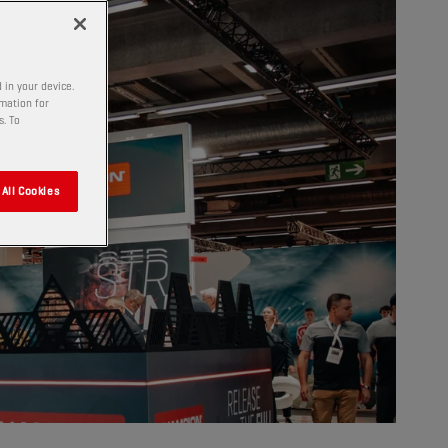
 in your device.
rmation for
s. To
All Cookies