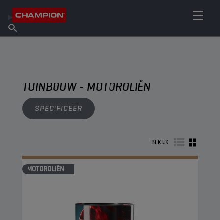
VIND UW SMEERMIDDEL
Vind een verkooppunt
Over Champion
Producten
Nederlands
Nieuws
TUINBOUW - MOTOROLIËN
SPECIFICEER
BEKIJK
MOTOROLIËN