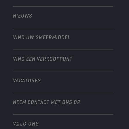
Technology
Landbouw
NIEUWS
Personenwagens
Ontdek onze motorsportpartners
Tuinbouw
Motorfiets
Laat je werkplaats groeien met Champion
Moto’s & ATV
VIND UW SMEERMIDDEL
Heavy-Duty
Distributeur worden
Industrie
VIND EEN VERKOOPPUNT
Scheepvaart
Andere
VACATURES
NEEM CONTACT MET ONS OP
VOLG ONS
info@championlubes.com