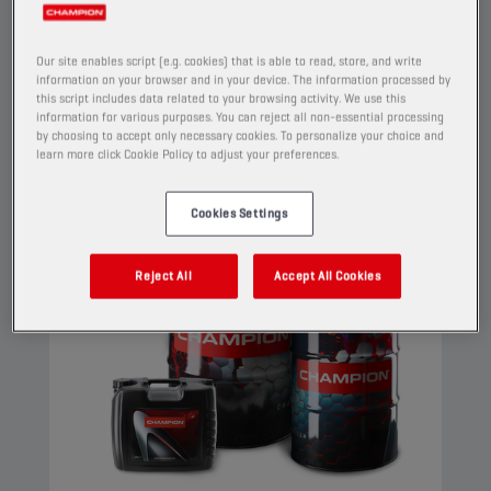
behoud van uitstekende reinigende en
dispergerende eigenschappen.
Our site enables script (e.g. cookies) that is able to read, store, and write
Bekijk
information on your browser and in your device. The information processed by
this script includes data related to your browsing activity. We use this
information for various purposes. You can reject all non-essential processing
by choosing to accept only necessary cookies. To personalize your choice and
learn more click Cookie Policy to adjust your preferences.
MOTOROLIËN
Cookies Settings
Reject All
Accept All Cookies