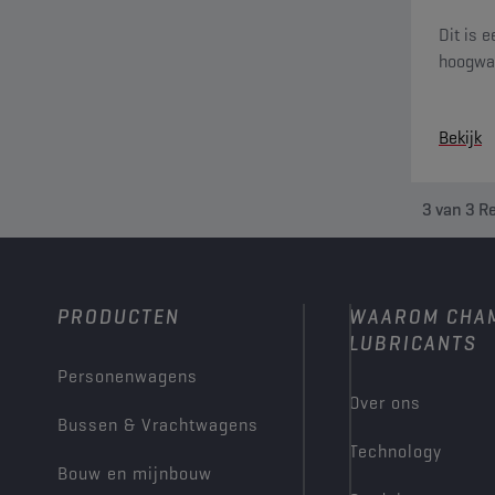
Dit is 
hoogwaa
Bekijk
3
van
3
Re
PRODUCTEN
WAAROM CHA
LUBRICANTS
Personenwagens
Over ons
Bussen & Vrachtwagens
Technology
Bouw en mijnbouw