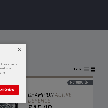
 in your device.
rmation for
BEKIJK
s. To
MOTOROLIËN
All Cookies
CHAMPION
ACTIVE
DEFENCE
SAE 40