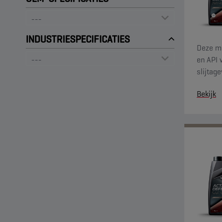
INDUSTRIESPECIFICATIES
Deze mo
en API 
slijtag
enkel s
Bekijk
uw regi
lokale 