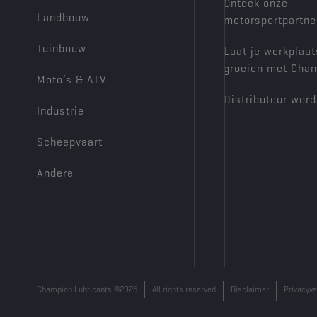
Ontdek onze
Landbouw
motorsportpartne
Tuinbouw
Laat je werkplaat
groeien met Cha
Moto’s & ATV
Distributeur wor
Industrie
Scheepvaart
Andere
Champion Lubricants ©2025
All rights reserved
Disclaimer
Privacyve