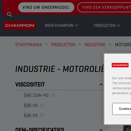
VIND UW SMEERMIDDEL
VIND EEN VERKOOPPUNT
OVER CHAMPION
PRODUCTEN
STARTPAGINA
PRODUCTEN
INDUSTRIE
MOTORO
INDUSTRIE - MOTOROLIËN
Our site enab
VISCOSITEIT
The informati
various purpo
personalize y
SAE 15W-40
(1)
SAE 40
(1)
Cookies
SAE 50
(1)
OEM-SPECIFICATIES