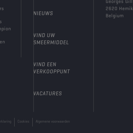
Georges Gill
rs
2620 Hemi
NIEUWS
Belgium
s
mpion
VIND UW
den
SMEERMIDDEL
VIND EEN
VERKOOPPUNT
VACATURES
rklaring
Cookies
Algemene voorwaarden