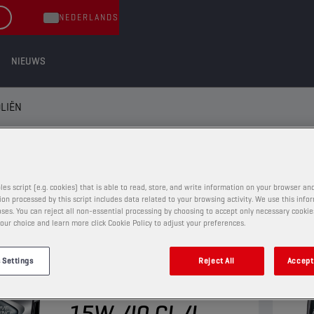
NEDERLANDS
NIEUWS
LIËN
les script (e.g. cookies) that is able to read, store, and write information on your browser and
on processed by this script includes data related to your browsing activity. We use this info
ses. You can reject all non-essential processing by choosing to accept only necessary cookie
our choice and learn more click Cookie Policy to adjust your preferences.
MOTOROLIËN
 Settings
Reject All
Accept 
CHAMPION
ACTIVE
DEFENCE
15W-40 CI-4