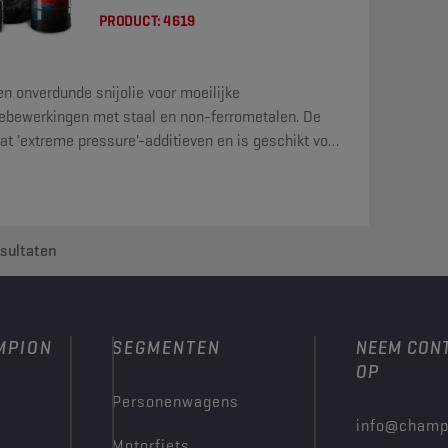
PRODUCT:
4619
een onverdunde snijolie voor moeilijke
bewerkingen met staal en non-ferrometalen. De
vat 'extreme pressure'-additieven en is geschikt voor
tappen en frezen.
sultaten
MPION
SEGMENTEN
NEEM CON
OP
Personenwagens
info@champ
Motorfiets