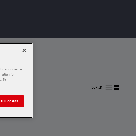
 in your device.
rmation for
s. To
BEKIJK
All Cookies