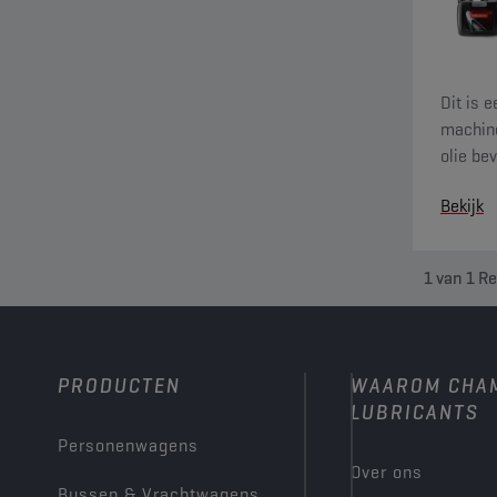
Dit is 
machine
olie be
boren, 
Bekijk
1
van
1
Re
PRODUCTEN
WAAROM CHA
LUBRICANTS
Personenwagens
Over ons
Bussen & Vrachtwagens