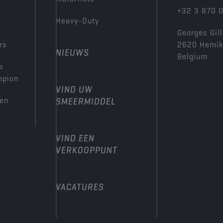
+32 3 870 
Heavy-Duty
Georges Gill
rs
2620 Hemi
NIEUWS
Belgium
s
mpion
VIND UW
den
SMEERMIDDEL
VIND EEN
VERKOOPPUNT
VACATURES