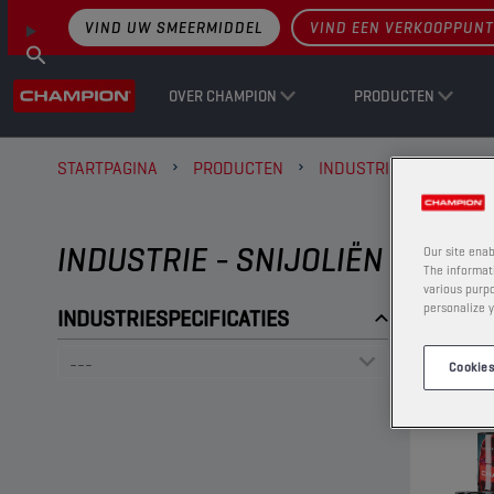
VIND UW SMEERMIDDEL
VIND EEN VERKOOPPUNT
OVER CHAMPION
PRODUCTEN
STARTPAGINA
PRODUCTEN
INDUSTRIE
SNIJOLI
INDUSTRIE - SNIJOLIËN
Our site enab
The informati
various purpo
personalize y
INDUSTRIESPECIFICATIES
Cookies