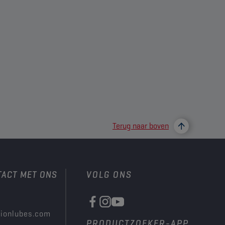
Terug naar boven
TACT MET ONS
VOLG ONS
ionlubes.com
PRODUCTZOEKER-APP