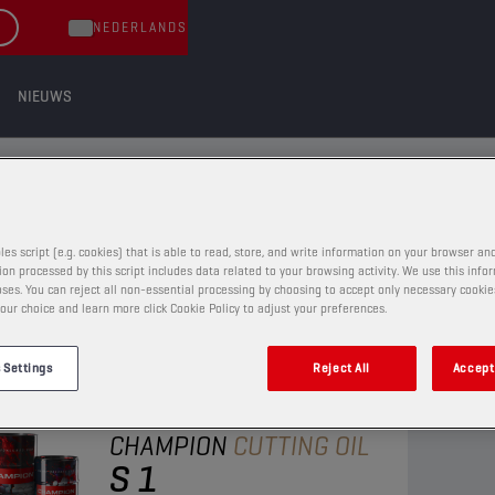
NEDERLANDS
NIEUWS
ËN
les script (e.g. cookies) that is able to read, store, and write information on your browser and
on processed by this script includes data related to your browsing activity. We use this info
ses. You can reject all non-essential processing by choosing to accept only necessary cookie
our choice and learn more click Cookie Policy to adjust your preferences.
 Settings
Reject All
Accept 
SNIJOLIËN
CHAMPION
CUTTING OIL
S 1