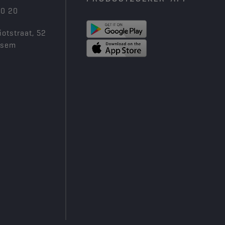
00 20
iotstraat, 52
ksem