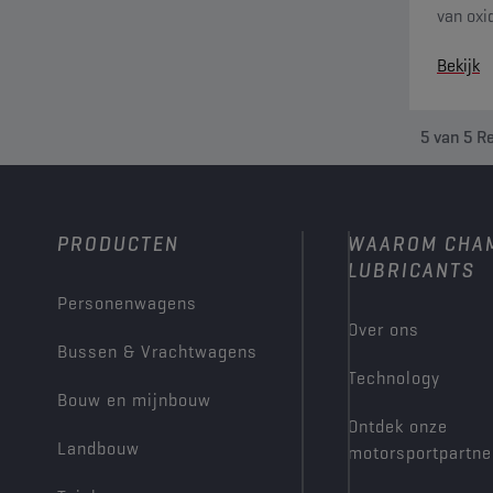
van oxi
voldoet
Bekijk
oxidatie
5
van
5
Re
PRODUCTEN
WAAROM CHA
LUBRICANTS
Personenwagens
Over ons
Bussen & Vrachtwagens
Technology
Bouw en mijnbouw
Ontdek onze
Landbouw
motorsportpartne