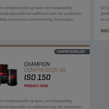
een compressorolie op basis van hoogwaardig
Dit 
neerde basisoliën en additieven voor het voorkomen
geraf
datie, corrosie en schuimvorming. Het product
en s
 aan de strenge vereisten van de PNEUROP-
stre
Bekij
test.
COMPRESSOROLIËN
CHAMPION
COMPRESSOR OIL
ISO 150
PRODUCT:
4209
een compressorolie op basis van hoogwaardig
neerde basisoliën en additieven voor het voorkomen