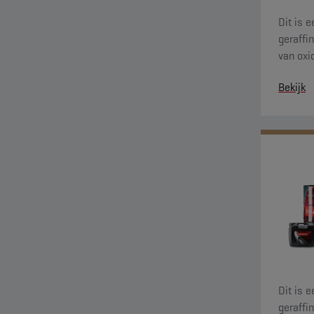
Dit is 
geraffi
van oxi
voldoet
Bekijk
oxidatie
Dit is 
geraffi