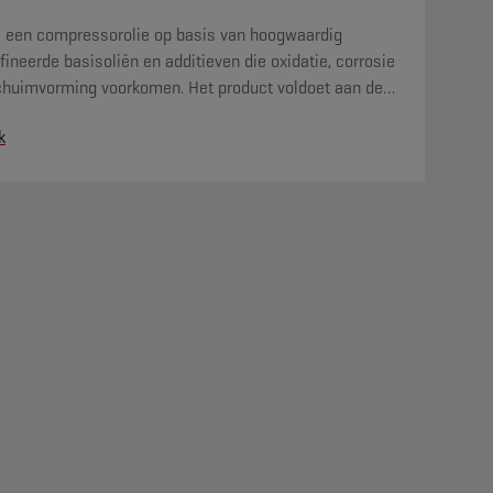
is een compressorolie op basis van hoogwaardig
fineerde basisoliën en additieven die oxidatie, corrosie
chuimvorming voorkomen. Het product voldoet aan de
nge vereisten van de PNEUROP-oxidatietest.
k