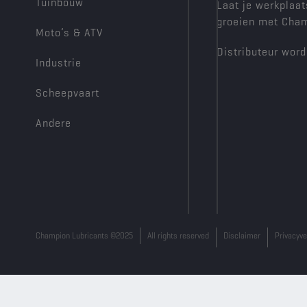
Tuinbouw
Laat je werkplaat
groeien met Cha
Moto’s & ATV
Distributeur wor
Industrie
Scheepvaart
Andere
Champion Lubricants ©2025
All rights reserved
Disclaimer
Privacyve