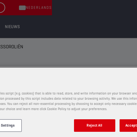
NEDERLANDS
NIEUWS
SSOROLIËN
ËN
les script (e.g. cookies) that is able to read, store, and write information on your browser and
on processed by this script includes data related to your browsing activity. We use this info
ses. You can reject all non-essential processing by choosing to accept only necessary cookie
COMPRESSOROLIËN
our choice and learn more click Cookie Policy to adjust your preferences.
CHAMPION
COMPRESSOR OIL
 Settings
Reject All
Accept 
ISO 32