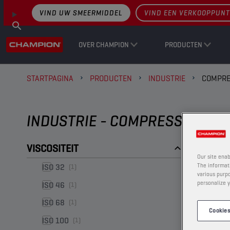
VIND UW SMEERMIDDEL
VIND EEN VERKOOPPUNT
OVER CHAMPION
PRODUCTEN
STARTPAGINA
PRODUCTEN
INDUSTRIE
COMPRE
INDUSTRIE - COMPRESSOROLI
VISCOSITEIT
Our site enab
ISO 32
The informati
(1)
various purpo
personalize y
ISO 46
(1)
ISO 68
(1)
Cookies
ISO 100
(1)