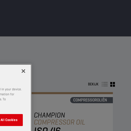
BEKIJK
 in your device.
rmation for
s. To
COMPRESSOROLIËN
CHAMPION
COMPRESSOR OIL
All Cookies
ISO 46