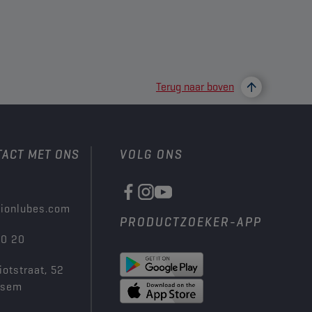
Terug naar boven
TACT MET ONS
VOLG ONS
ionlubes.com
PRODUCTZOEKER-APP
00 20
iotstraat, 52
ksem