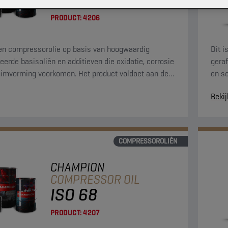
PRODUCT:
4206
een compressorolie op basis van hoogwaardig
Dit 
neerde basisoliën en additieven die oxidatie, corrosie
geraf
imvorming voorkomen. Het product voldoet aan de
en s
 vereisten van de PNEUROP-oxidatietest.
stre
Bekij
COMPRESSOROLIËN
CHAMPION
COMPRESSOR OIL
ISO 68
PRODUCT:
4207