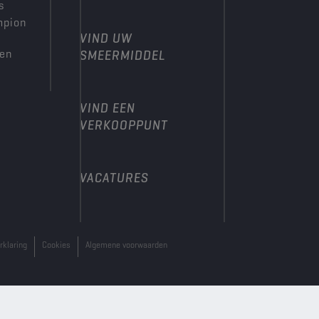
s
mpion
VIND UW
den
SMEERMIDDEL
VIND EEN
VERKOOPPUNT
VACATURES
rklaring
Cookies
Algemene voorwaarden