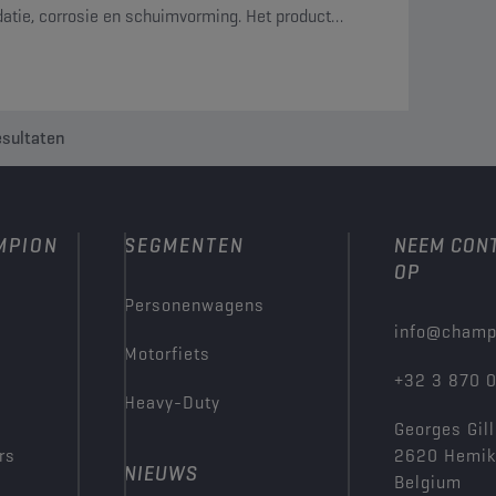
datie, corrosie en schuimvorming. Het product
 aan de strenge vereisten van de PNEUROP-
test.
sultaten
MPION
SEGMENTEN
NEEM CON
OP
Personenwagens
info@champ
Motorfiets
+32 3 870 
Heavy-Duty
Georges Gill
rs
2620 Hemi
NIEUWS
Belgium