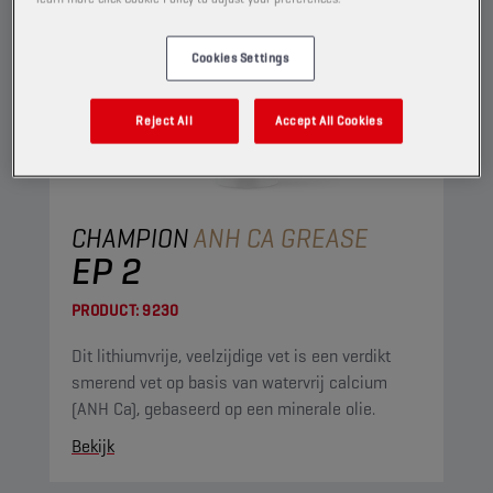
Cookies Settings
Reject All
Accept All Cookies
CHAMPION
ANH CA GREASE
EP 2
PRODUCT:
9230
Dit lithiumvrije, veelzijdige vet is een verdikt
smerend vet op basis van watervrij calcium
(ANH Ca), gebaseerd op een minerale olie.
Bekijk