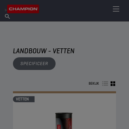
VIND UW SMEERMIDDEL
Vind een verkooppunt
Over Champion
Producten
Nederlands
Nieuws
LANDBOUW - VETTEN
SPECIFICEER
BEKIJK
VETTEN