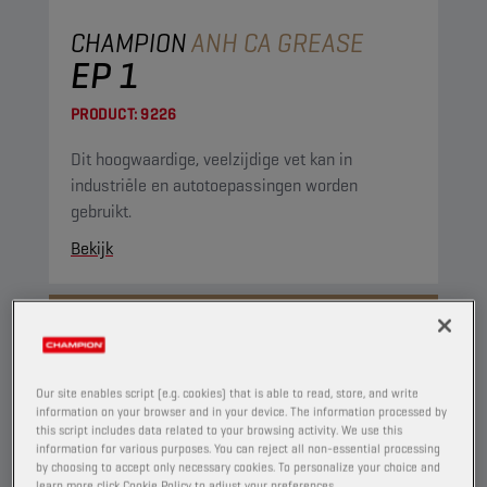
CHAMPION
ANH CA GREASE
EP 1
PRODUCT:
9226
Dit hoogwaardige, veelzijdige vet kan in
industriële en autotoepassingen worden
gebruikt.
Bekijk
VETTEN
Our site enables script (e.g. cookies) that is able to read, store, and write
information on your browser and in your device. The information processed by
this script includes data related to your browsing activity. We use this
information for various purposes. You can reject all non-essential processing
by choosing to accept only necessary cookies. To personalize your choice and
learn more click Cookie Policy to adjust your preferences.