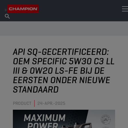
VIND UW SMEERMIDDEL
Vind een verkooppunt
Over Champion
Producten
Nederlands
Nieuws
API SQ-GECERTIFICEERD:
OEM SPECIFIC 5W30 C3 LL
III & 0W20 LS-FE BIJ DE
EERSTEN ONDER NIEUWE
STANDAARD
PRODUCT
24-APR.-2025