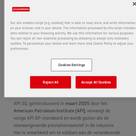
Met de introductie van de nieuwe
API
SQ
-servicecategorie, zet Champion
Our site enables script (e.g. cookies) that is able to read, store, and write information
on your browser and in your device. The information processed by this script includes
de toon door twee van zijn premium
data related to your browsing activity. We use this information for various purposes.
You can reject all non-essential processing by choosing to accept only necessary
motoroliën in licentie te geven:
OEM
cookies. To personalize your choice and learn more click Cookie Policy to adjust your
preferences.
SPECIFIC 5W30 C3 LL III
en
OEM
SPECIFIC 0W20 LS-FE
.
Cookies Settings
NIEUWE MAATSTAF VOOR
Reject All
Accept All Cookies
MOTOROLIEPRESTATIES
API SQ, geïntroduceerd in
maart 2025
door het
American Petroleum Institute (API)
, vervangt de
vorige API SP-standaard en wordt gezien als de
toonaangevende prestatiemaatstaf in de industrie.
Het is ontwikkeld om te voldoen aan de veranderende