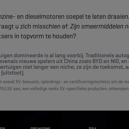
ne- en dieselmotoren soepel te laten draaien.
aagt ​​u zich misschien af:
Zijn smeermiddelen n
tsers in topvorm te houden?
rtuigen domineerde is al lang voorbij. Traditionele au
venals nieuwe spelers uit China zoals BYD en NIO, en d
voertuigen niet langer een niche; ze zijn de toekomst
(uitstoot).
en overal EV-bewuste, opleidings- en certificeringstechnici om de ni
PULSE aan, een volledige reeks EV-specifieke producten, ontworpen