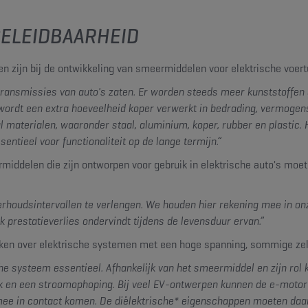
GELEIDBAARHEID
en zijn bij de ontwikkeling van smeermiddelen voor elektrische voert
transmissies van auto's zaten. Er worden steeds meer kunststoffen ge
wordt een extra hoeveelheid koper verwerkt in bedrading, vermogens
materialen, waaronder staal, aluminium, koper, rubber en plastic. 
ntieel voor functionaliteit op de lange termijn.”
middelen die zijn ontworpen voor gebruik in elektrische auto's moe
rhoudsintervallen te verlengen. We houden hier rekening mee in o
 prestatieverlies ondervindt tijdens de levensduur ervan.”
ikken over elektrische systemen met een hoge spanning, sommige zelf
sche systeem essentieel. Afhankelijk van het smeermiddel en zijn rol
k en een stroomophoping. Bij veel EV-ontwerpen kunnen de e-motor
mee in contact komen. De diëlektrische* eigenschappen moeten da