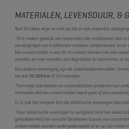
MATERIALEN, LEVENSDUUR, & 
Bert De Haes wijst er snel op dat er ook materiële uitdaging
“EV's maken gebruik van materialen die traditioneel niet in 
vervangingen van traditionele metalen componenten, en er 
kan smeermiddel in een EV in contact komen met een aantal 
metalen en niet-metalen om degradatie te voorkomen, is esse
Een andere overweging zijn de onderhoudsintervallen. Smeer
tot wel
32.000 km
of 24 maanden.
“Sommige fabrikanten en automobilisten proberen hun onde
vermeden dat een smeermiddel kapot gaat of een aanzienlijk
Er is ook het simpele feit dat elektrische voertuigen besch
“Voor elektrische voertuigen is veiligheid rond het elektri
geleidbaarheid het verschil betekenen tussen een stroomle
smeermiddel worden ondergedompeld, of er op zijn minst 