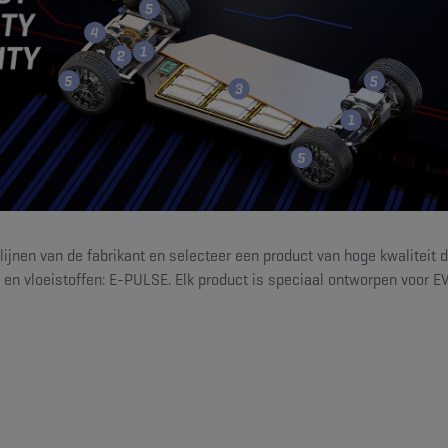
lijnen van de fabrikant en selecteer een product van hoge kwaliteit 
n vloeistoffen: E-PULSE. Elk product is speciaal ontworpen voor EV’