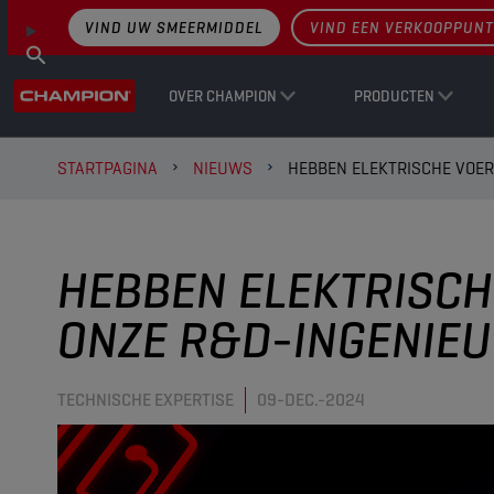
VIND UW SMEERMIDDEL
VIND EEN VERKOOPPUNT
OVER CHAMPION
PRODUCTEN
STARTPAGINA
NIEUWS
HEBBEN ELEKTRISCHE VOE
HEBBEN ELEKTRISCH
ONZE R&D-INGENIE
TECHNISCHE EXPERTISE
09-DEC.-2024