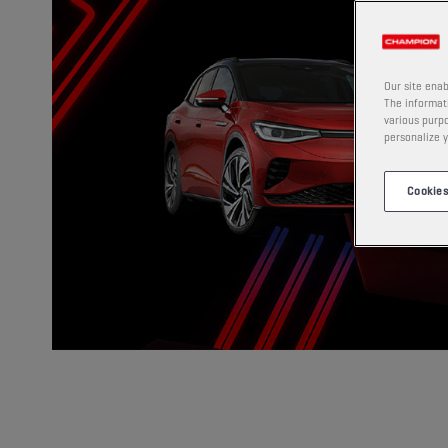
Our site enab
The informati
various purpo
personalize y
Cookies