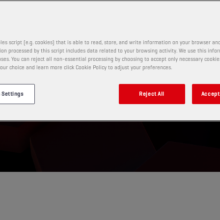
les script (e.g. cookies) that is able to read, store, and write information on your browser and
on processed by this script includes data related to your browsing activity. We use this info
ses. You can reject all non-essential processing by choosing to accept only necessary cookie
our choice and learn more click Cookie Policy to adjust your preferences.
 Settings
Reject All
Accept 