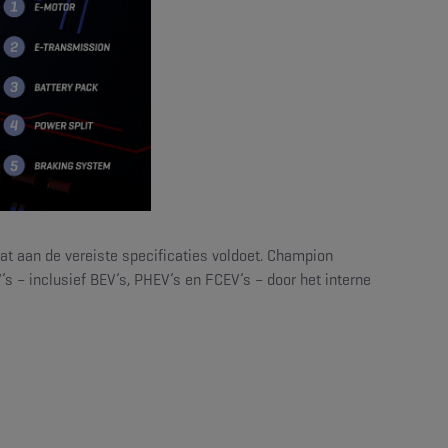
dat aan de vereiste specificaties voldoet. Champion
s – inclusief BEV’s, PHEV’s en FCEV’s – door het interne