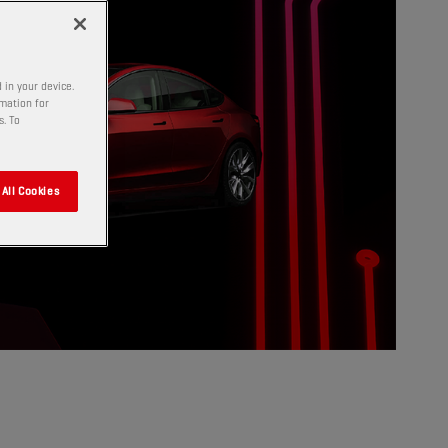
 in your device.
rmation for
s. To
All Cookies