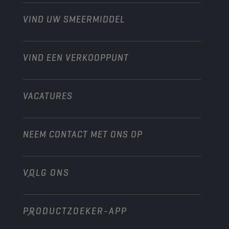
Motorfiets
Laat je werkplaats groeien met Champion
Moto’s & ATV
VIND UW SMEERMIDDEL
Heavy-Duty
Distributeur worden
Industrie
VIND EEN VERKOOPPUNT
Scheepvaart
Andere
VACATURES
NEEM CONTACT MET ONS OP
VOLG ONS
info@championlubes.com
+32 3 870 00 20
PRODUCTZOEKER-APP
Georges Gilliotstraat, 52 2620 Hemiksem