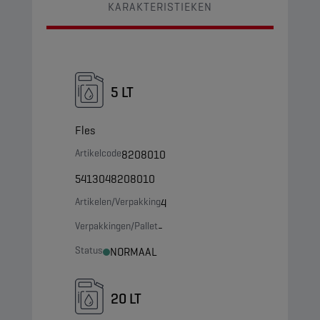
KARAKTERISTIEKEN
5 LT
Fles
Artikelcode
8208010
5413048208010
Artikelen/Verpakking
4
Verpakkingen/Pallet
-
Status
NORMAAL
20 LT