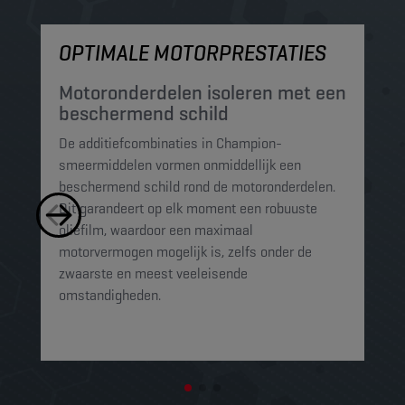
OPTIMALE MOTORPRESTATIES
M
Motoronderdelen isoleren met een
M
beschermend schild
t
De additiefcombinaties in Champion-
De
smeermiddelen vormen onmiddellijk een
sm
beschermend schild rond de motoronderdelen.
ko
Dit garandeert op elk moment een robuuste
mi
oliefilm, waardoor een maximaal
sc
motorvermogen mogelijk is, zelfs onder de
al
zwaarste en meest veeleisende
omstandigheden.