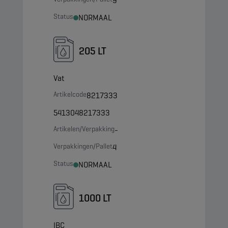
9
Status
NORMAAL
205 LT
Vat
Artikelcode
8217333
5413048217333
Artikelen/Verpakking
-
Verpakkingen/Pallet
4
Status
NORMAAL
1000 LT
IBC