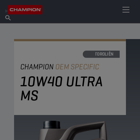
VIND UW SMEERMIDDEL
Vind een verkooppunt
Over Champion
Producten
Nederlands
Nieuws
MOTOROLIËN
CHAMPION
OEM SPECIFIC
10W40 ULTRA
MS