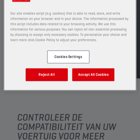
PRODUCT: 65603
Our site enables script (e.g. cookies) that is able to read, store, and write
Leverbare volumes en verpakkingen weergeven
information on your browser and in your device. The information processed by
this script includes data related to your browsing activity. We use this
information for various purposes. You can reject all non-essential processing
VIND EEN VERKOOPPUNT
by choosing to accept only necessary cookies. To personalize your choice and
learn more click Cookie Policy to adjust your preferences.
TDS
MSDS
Cookies Settings
Reject All
Accept All Cookies
CONTROLEER DE
COMPATIBILITEIT VAN UW
VOERTUIG VOOR MEER