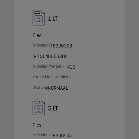
1 LT
Fles
Artikelcode
8206306
5413048206306
Artikelen/Verpakking
12
Verpakkingen/Pallet
-
Status
NORMAAL
5 LT
Fles
Artikelcode
8206405