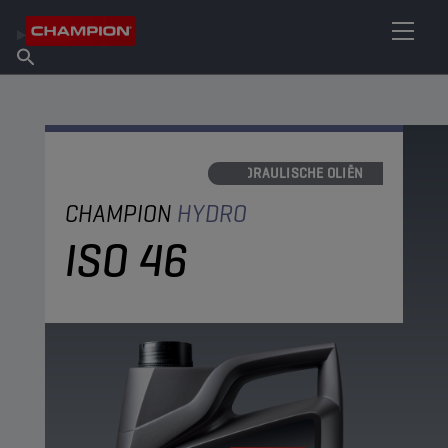
VIND UW SMEERMIDDEL
Vind een verkooppunt
Over Champion
Producten
Nederlands
Nieuws
HYDRAULISCHE OLIËN
CHAMPION
HYDRO
ISO 46