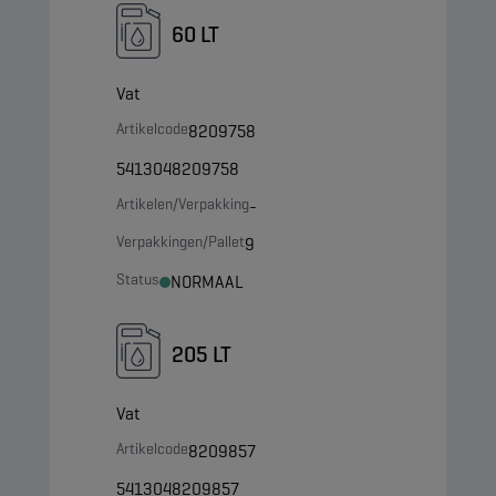
60 LT
Vat
Artikelcode
8209758
5413048209758
Artikelen/Verpakking
-
Verpakkingen/Pallet
9
Status
NORMAAL
205 LT
Vat
Artikelcode
8209857
5413048209857