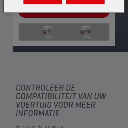
VIND EEN VERKOOPPUNT
TDS
MSDS
CONTROLEER DE
COMPATIBILITEIT VAN UW
VOERTUIG VOOR MEER
INFORMATIE
Voer uw merk en model in