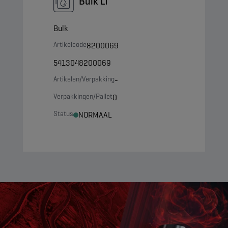
Bulk LT
Bulk
Artikelcode
8200069
5413048200069
Artikelen/Verpakking
-
Verpakkingen/Pallet
0
Status
NORMAAL