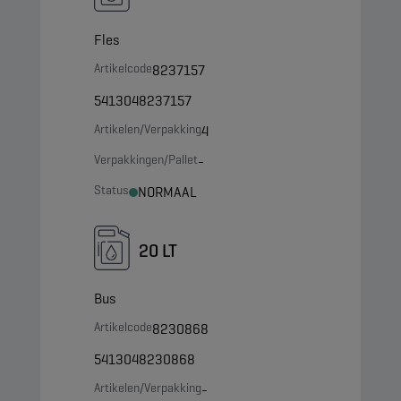
Fles
Artikelcode
8237157
5413048237157
Artikelen/Verpakking
4
Verpakkingen/Pallet
-
Status
NORMAAL
20 LT
Bus
Artikelcode
8230868
5413048230868
Artikelen/Verpakking
-