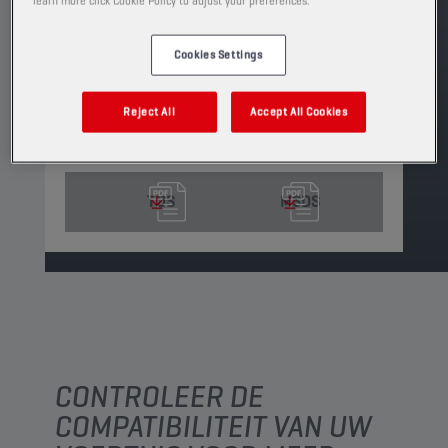
learn more click Cookie Policy to adjust your preferences.
en natte koppeling.
PRODUCT: 29169
Cookies Settings
Leverbare volumes en verpakkingen weergeven
Reject All
Accept All Cookies
VIND EEN VERKOOPPUNT
TDS
MSDS
CONTROLEER DE
COMPATIBILITEIT VAN UW