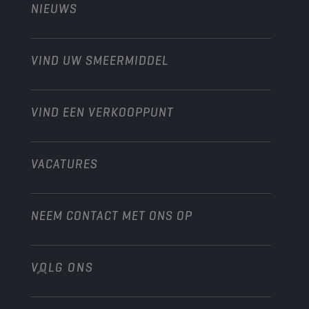
NIEUWS
Personenwagens
Ontdek onze motorsportpartners
Tuinbouw
Motorfiets
Laat je werkplaats groeien met Champion
Moto’s & ATV
VIND UW SMEERMIDDEL
Heavy-Duty
Distributeur worden
Industrie
VIND EEN VERKOOPPUNT
Scheepvaart
Andere
VACATURES
NEEM CONTACT MET ONS OP
VOLG ONS
info@championlubes.com
+32 3 870 00 20