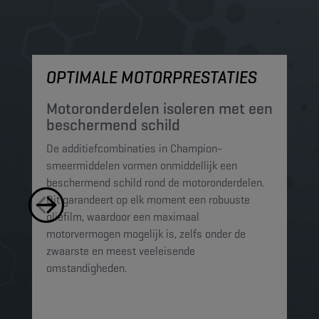
OPTIMALE MOTORPRESTATIES
M
Motoronderdelen isoleren met een
M
beschermend schild
t
De additiefcombinaties in Champion-
De
smeermiddelen vormen onmiddellijk een
sm
beschermend schild rond de motoronderdelen.
ko
Dit garandeert op elk moment een robuuste
mi
oliefilm, waardoor een maximaal
sc
motorvermogen mogelijk is, zelfs onder de
al
zwaarste en meest veeleisende
omstandigheden.