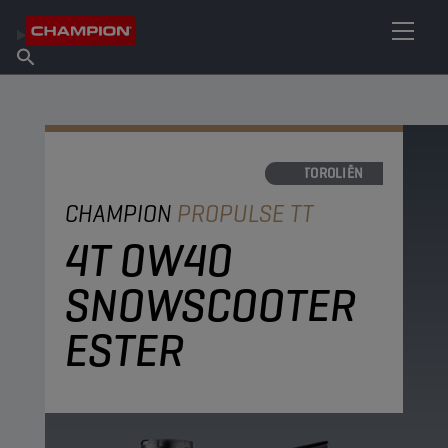
VIND UW SMEERMIDDEL
Vind een verkooppunt
Over Champion
Producten
Nederlands
Nieuws
MOTOROLIËN
CHAMPION
PROPULSE TT
4T 0W40
SNOWSCOOTER
ESTER