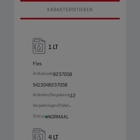
KARAKTERISTIEKEN
1 LT
Fles
Artikelcode
8237058
5413048237058
Artikelen/Verpakking
12
Verpakkingen/Pallet
-
Status
NORMAAL
4 LT