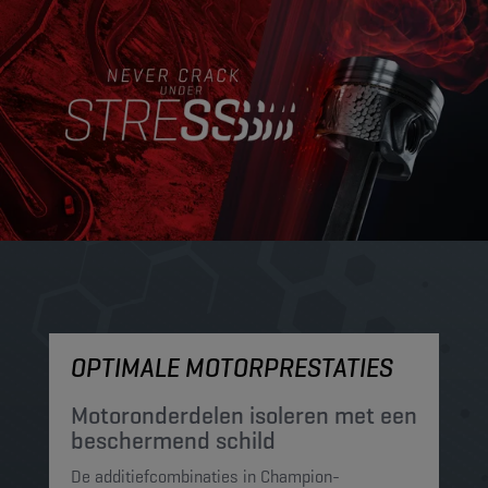
OPTIMALE MOTORPRESTATIES
M
Motoronderdelen isoleren met een
M
beschermend schild
t
De additiefcombinaties in Champion-
De