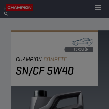
VIND UW SMEERMIDDEL
Vind een verkooppunt
Over Champion
Producten
Nederlands
Nieuws
MOTOROLIËN
CHAMPION
COMPETE
SN/CF 5W40