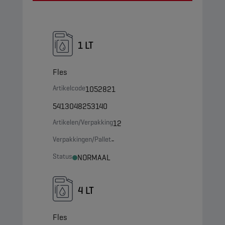
1 LT
Fles
Artikelcode
1052821
5413048253140
Artikelen/Verpakking
12
Verpakkingen/Pallet
-
Status
NORMAAL
4 LT
Fles