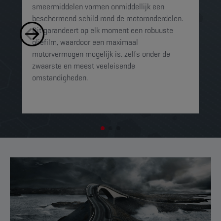
smeermiddelen vormen onmiddellijk een
sm
beschermend schild rond de motoronderdelen.
ko
Dit garandeert op elk moment een robuuste
mi
oliefilm, waardoor een maximaal
sc
motorvermogen mogelijk is, zelfs onder de
al
zwaarste en meest veeleisende
omstandigheden.