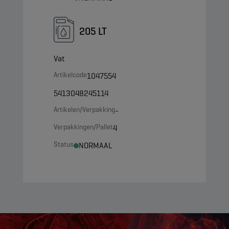
205 LT
Vat
Artikelcode
1047554
5413048245114
Artikelen/Verpakking
-
Verpakkingen/Pallet
4
Status
NORMAAL