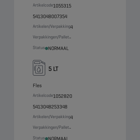
Artikelcode
1055315
5413048007354
Artikelen/Verpakking
4
Verpakkingen/Pallet
-
Status
NORMAAL
5 LT
Fles
Artikelcode
1052820
5413048253348
Artikelen/Verpakking
4
Verpakkingen/Pallet
-
Status
NORMAAL