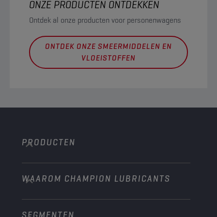
ONZE PRODUCTEN ONTDEKKEN
Ontdek al onze producten voor personenwagens
ONTDEK ONZE SMEERMIDDELEN EN
VLOEISTOFFEN
PRODUCTEN
WAAROM CHAMPION LUBRICANTS
Personenwagens
Bussen & Vrachtwagens
SEGMENTEN
Over ons