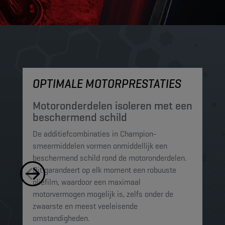
OPTIMALE MOTORPRESTATIES
M
Motoronderdelen isoleren met een
M
beschermend schild
t
De additiefcombinaties in Champion-
De
smeermiddelen vormen onmiddellijk een
sm
beschermend schild rond de motoronderdelen.
ko
Dit garandeert op elk moment een robuuste
mi
oliefilm, waardoor een maximaal
sc
motorvermogen mogelijk is, zelfs onder de
al
zwaarste en meest veeleisende
omstandigheden.