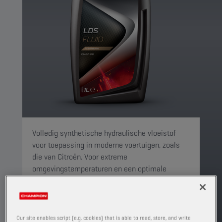
Volledig synthetische hydraulische vloeistof
voor toepassing in moderne voertuigen, zoals
die van Citroën. Voor extreme
omgevingstemperaturen en een optimale
werking bij een systeemtemperatuur van -40 °C
tot hoger dan 130 °C. Niet compatibel met LHM.
PRODUCT: 5090
Our site enables script (e.g. cookies) that is able to read, store, and write