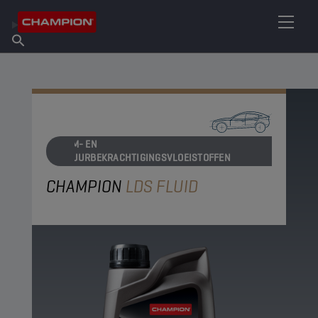
VIND UW SMEERMIDDEL
Vind een verkooppunt
Over Champion
Producten
Nederlands
Nieuws
REM- EN
STUURBEKRACHTIGINGSVLOEISTOFFEN
CHAMPION
LDS FLUID