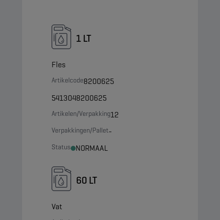
1 LT
Fles
Artikelcode
8200625
5413048200625
Artikelen/Verpakking
12
Verpakkingen/Pallet
-
Status
NORMAAL
60 LT
Vat