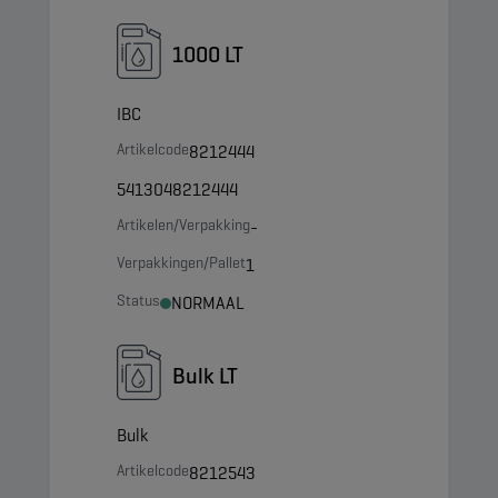
1000 LT
IBC
Artikelcode
8212444
5413048212444
Artikelen/Verpakking
-
Verpakkingen/Pallet
1
Status
NORMAAL
Bulk LT
Bulk
Artikelcode
8212543