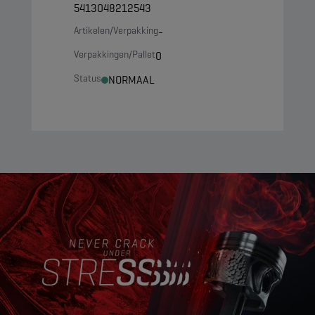
5413048212543
Artikelen/Verpakking
-
Verpakkingen/Pallet
0
Status
NORMAAL