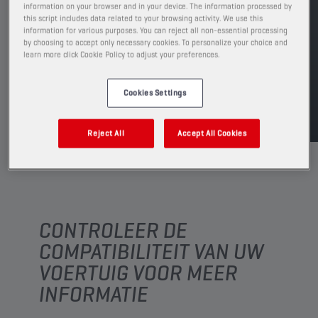
Leverbare volumes en verpakkingen weergeven
information on your browser and in your device. The information processed by
this script includes data related to your browsing activity. We use this
information for various purposes. You can reject all non-essential processing
VIND EEN VERKOOPPUNT
by choosing to accept only necessary cookies. To personalize your choice and
learn more click Cookie Policy to adjust your preferences.
TDS
MSDS
Cookies Settings
Reject All
Accept All Cookies
CONTROLEER DE
COMPATIBILITEIT VAN UW
VOERTUIG VOOR MEER
INFORMATIE