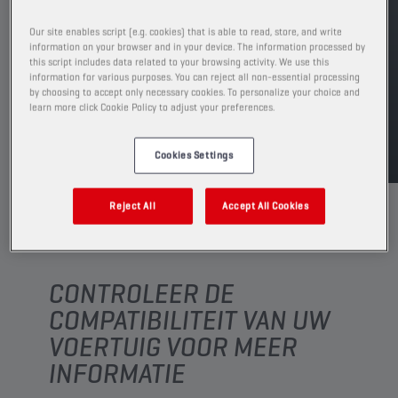
Leverbare volumes en verpakkingen weergeven
Our site enables script (e.g. cookies) that is able to read, store, and write
information on your browser and in your device. The information processed by
VIND EEN VERKOOPPUNT
this script includes data related to your browsing activity. We use this
information for various purposes. You can reject all non-essential processing
by choosing to accept only necessary cookies. To personalize your choice and
learn more click Cookie Policy to adjust your preferences.
TDS
MSDS
Cookies Settings
Reject All
Accept All Cookies
CONTROLEER DE
COMPATIBILITEIT VAN UW
VOERTUIG VOOR MEER
INFORMATIE