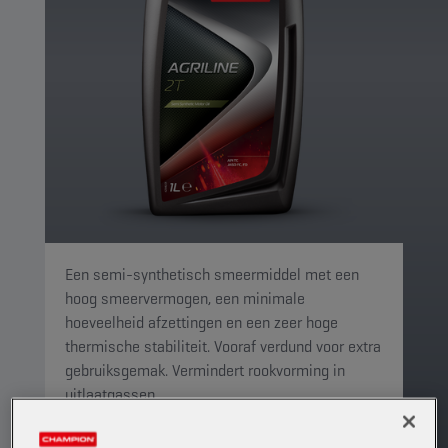
Een semi-synthetisch smeermiddel met een
hoog smeervermogen, een minimale
hoeveelheid afzettingen en een zeer hoge
thermische stabiliteit. Vooraf verdund voor extra
gebruiksgemak. Vermindert rookvorming in
uitlaatgassen.
PRODUCT: 1910