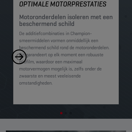
OPTIMALE MOTORPRESTATIES
M
Motoronderdelen isoleren met een
M
beschermend schild
t
De additiefcombinaties in Champion-
De
smeermiddelen vormen onmiddellijk een
sm
beschermend schild rond de motoronderdelen.
ko
Dit garandeert op elk moment een robuuste
mi
oliefilm, waardoor een maximaal
sc
motorvermogen mogelijk is, zelfs onder de
al
zwaarste en meest veeleisende
omstandigheden.