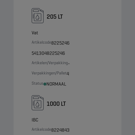
205 LT
Vat
Artikelcode
8225246
5413048225246
Artikelen/Verpakking
-
Verpakkingen/Pallet
4
Status
NORMAAL
1000 LT
IBC
Artikelcode
8224843