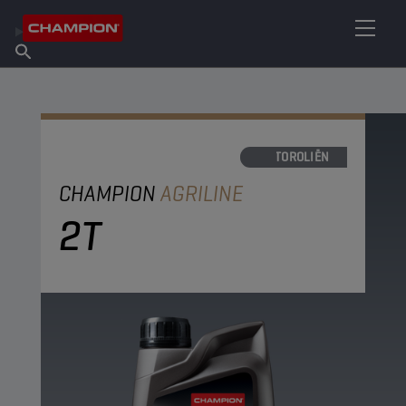
VIND UW SMEERMIDDEL
Vind een verkooppunt
Over Champion
Producten
Nederlands
Nieuws
MOTOROLIËN
CHAMPION
AGRILINE
2T