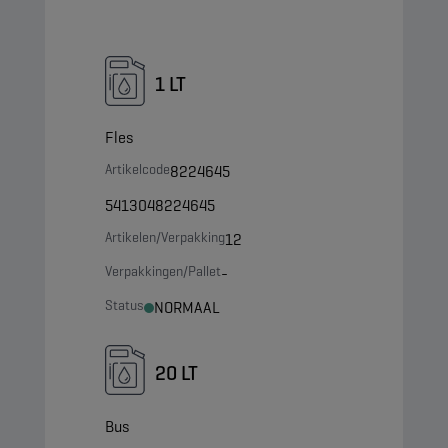
1 LT
Fles
Artikelcode
8224645
5413048224645
Artikelen/Verpakking
12
Verpakkingen/Pallet
-
Status
NORMAAL
20 LT
Bus