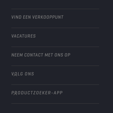
Heavy-Duty
Distributeur worden
Industrie
VIND EEN VERKOOPPUNT
Scheepvaart
Andere
VACATURES
NEEM CONTACT MET ONS OP
VOLG ONS
info@championlubes.com
+32 3 870 00 20
PRODUCTZOEKER-APP
Georges Gilliotstraat, 52 2620 Hemiksem
Belgium